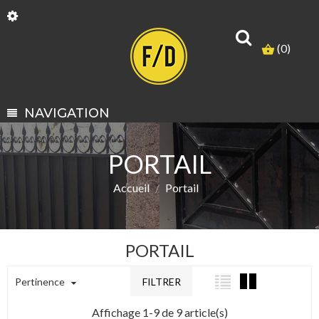
(0)
shopping_basket
NAVIGATION
PORTAIL
Accueil
Portail
PORTAIL
Pertinence
FILTRER

Affichage 1-9 de 9 article(s)